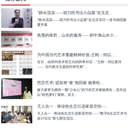
“静水流深——胡力民书法小品展”在北京...
“静水流深——胡力民书法小品展”在北京宋庄一道书画院隆
重开幕
焦墨的殊胜，山水的逸境——初中海山水小...
为中国当代艺术重建精神价值-王刚：何以...
近日，由郑州美术馆主办的跨界对话：“王刚：何以黄河
—— 当代黄河主题创作研究展”...
芭莎艺术| 提前将“春”抱回家 杨青松...
被大家誉为拥有一颗“少女心”的70后艺术家杨青松，其作品
以“粉色梦幻”著称。其主...
天人合一 · 将绿色生态引进家居空间—...
天人合一 · 将绿色生态引进家居空间——“数字&生态艺术与
设计论坛”第七期交流活...