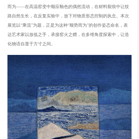
而为——在高温窑变中顺应釉色的偶然流动，在材料裂痕中让纹
路自然生长，在反复实验中，放下对物质形态控制的执念。本次
展览以“乘流”为题，正是为这种“顺势而为”的创作姿态命名，表
达艺术家以放低之手，承接窑火之赠，在多维角度探索中，让造
化物语自显于方寸之间。