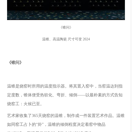
《锥问》
温锥、高温陶瓷 尺寸可变 2024
《锥问》
温锥是烧窑时所用的温度指示器。将其置入窑中，当窑温达到指
定度数，锥体便受热软化、弯折、倾倒——以最朴素的方式告知
烧窑工：火候已至。
艺术家收集了365天烧窑的温锥，制作成一件装置艺术作品。温锥
如同窑工占卜的“卦”，温锥的倾倒程度决定着窑中物品