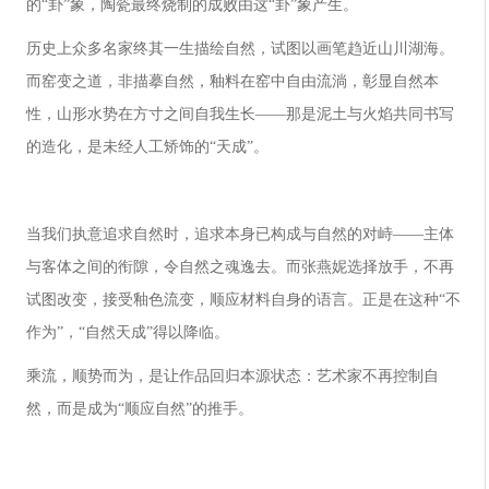
的“卦”象，陶瓷最终烧制的成败由这“卦”象产生。
历史上众多名家终其一生描绘自然，试图以画笔趋近山川湖海。
而窑变之道，非描摹自然，釉料在窑中自由流淌，彰显自然本
性，山形水势在方寸之间自我生长——那是泥土与火焰共同书写
的造化，是未经人工矫饰的“天成”。
当我们执意追求自然时，追求本身已构成与自然的对峙——主体
与客体之间的衔隙，令自然之魂逸去。而张燕妮选择放手，不再
试图改变，接受釉色流变，顺应材料自身的语言。正是在这种“不
作为”，“自然天成”得以降临。
乘流，顺势而为，是让作品回归本源状态：艺术家不再控制自
然，而是成为“顺应自然”的推手。