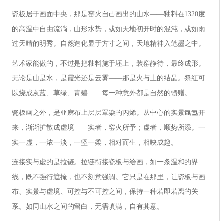
瓷板居于画面中央，那是窑火自己画出的山水——釉料在1320度
的高温中自由流淌，山形水势，或如天地初开时的混沌，或如雨
过天晴的明秀。自然造化显于方寸之间，天地精神入笔墨之中。
艺术家能做的，不过是把釉料施于坯上，装窑静待，最终成形。
无论是山是水，是霞光还是云雾——那是火与土的结晶。祭红可
以烧成灰蓝、草绿、青碧……每一种意外都是自然的馈赠。
瓷板画之外，是亚麻布上层层罩染的丙烯。从中心的实景氤氲开
来，渐渐扩散成虚境——实者，窑火所予；虚者，顺势所添。一
实一虚，一浓一淡，一坚一柔，相对而生，相映成趣。
连接实与虚的是拉链。拉链衔接瓷板与绘画，如一条温和的界
线，既不强行遮掩，也不刻意强调。它只是在那里，让瓷板与画
布、实景与虚境、可控与不可控之间，保持一种若即若离的关
系。如同山水之间的留白，无需填满，自有其意。