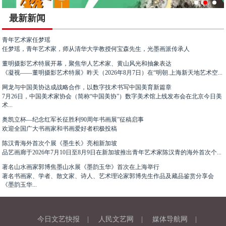
最新新闻
青年艺术家任梦瑶
任梦瑶，青年艺术家，师从清华大学教授何宝森先生，光墨画派传承人
董明摄影艺术特展开幕，聚焦华人艺术家、黄山风光和抽象表达
《凝视——董明摄影艺术特展》昨天（2026年8月7日）在“明朝.上海新天地艺术空...
网龙与中国美协达成战略合作，以数字技术书写中国美育新篇章
7月26日，中国美术家协会（简称“中国美协”）数字美术馆上线发布会在北京今日美
术...
奥凯立杯—纪念红军长征胜利90周年书画展”征稿启事
欢迎全国广大书画家和书画爱好者积极投稿
陈汉青海外首次个展《墨生长》亮相新加坡
品艺画廊于2026年7月10日至8月9日在新加坡推出青年艺术家陈汉青的海外首次个...
著名山水画家郭博焦墨山水展《墨韵玉华》首次在上海举行
著名书画家、学者、散文家、诗人、艺术理论家郭博先生作品及藏品鉴赏分享会
《墨韵玉华...
今日文艺快报
|
人民文艺网
|
媒体导航网
|