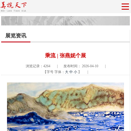
展览资讯
乘流 | 张燕妮个展
浏览记录：4264
|
发布时间： 2026-04-10
|
【字号
字体：
大
中
小
】
|